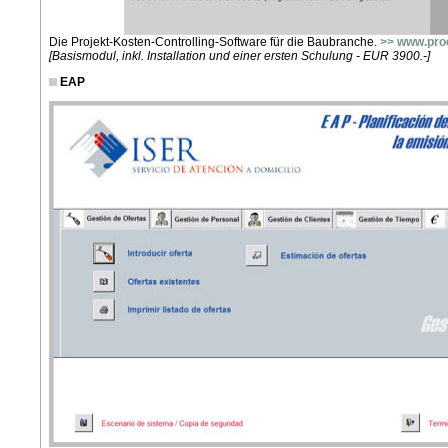
Die Projekt-Kosten-Controlling-Software für die Baubranche.
>> www.pro
[Basismodul, inkl. Installation und einer ersten Schulung - EUR 3900.-]
EAP