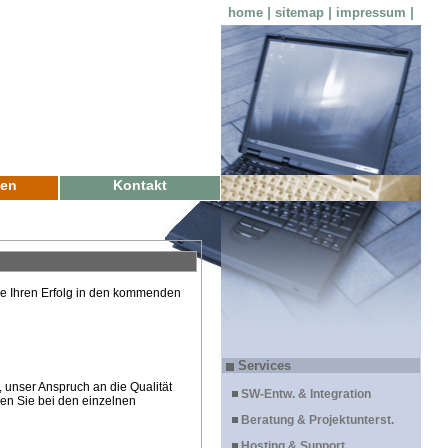
home
|
sitemap
|
impressum
|
zen
Kontakt
die Ihren Erfolg in den kommenden
Services
, unser Anspruch an die Qualität
SW-Entw. & Integration
nden Sie bei den einzelnen
Beratung & Projektunterst.
Hosting & Support