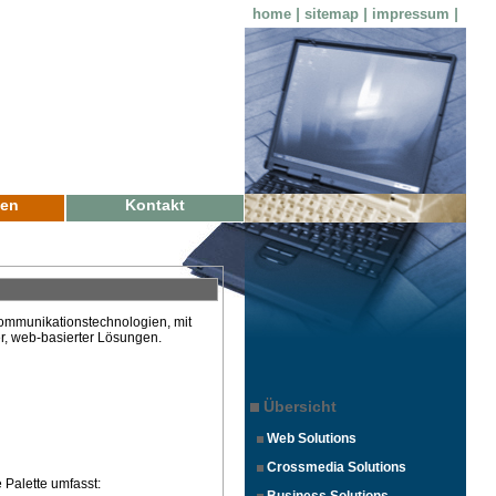
home
|
sitemap
|
impressum
|
zen
Kontakt
Kommunikationstechnologien, mit
r, web-basierter Lösungen.
Übersicht
Web Solutions
Crossmedia Solutions
e Palette umfasst: