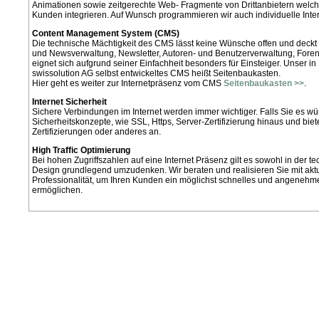
Animationen sowie zeitgerechte Web- Fragmente von Drittanbietern welche 
Kunden integrieren. Auf Wunsch programmieren wir auch individuelle Int
Content Management System (CMS)
Die technische Mächtigkeit des CMS lässt keine Wünsche offen und deckt 
und Newsverwaltung, Newsletter, Autoren- und Benutzerverwaltung, Fore
eignet sich aufgrund seiner Einfachheit besonders für Einsteiger. Unser in
swissolution AG selbst entwickeltes CMS heißt Seitenbaukasten.
Hier geht es weiter zur Internetpräsenz vom CMS
Seitenbaukasten >>
.
Internet Sicherheit
Sichere Verbindungen im Internet werden immer wichtiger. Falls Sie es w
Sicherheitskonzepte, wie SSL, Https, Server-Zertifizierung hinaus und bie
Zertifizierungen oder anderes an.
High Traffic Optimierung
Bei hohen Zugriffszahlen auf eine Internet Präsenz gilt es sowohl in der 
Design grundlegend umzudenken. Wir beraten und realisieren Sie mit a
Professionalität, um Ihren Kunden ein möglichst schnelles und angenehme
ermöglichen.